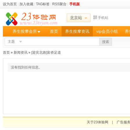
设为首页
|
加入收藏
|
TAG标签
|
RSS聚合
|
手机版
北京站
手机站
养生按摩会所
首页
养生按摩资讯
vip会员小组
养
主题
搜索
首页
»
新闻资讯
»
[迎宾北路]富侨足道
没有找到任何信息。
关于23体验网
|
广告服