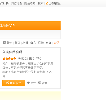
排行榜
|
浏览地图
|
随便看看
|
搜索
|
添加信息
体验网VIP
聚合
|
首页
|
相册
|
留言
|
详情
|
点评
|
资讯
久美休闲会所
5103
7
0
简介：精湛的服务，在这里学会的不仅是
口技，更是给予顾客极致的享受。
地址：北京市海淀区中关村南大街15-20
号
我要点评
关注
|
留言