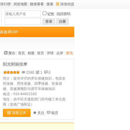
排行榜
|
浏览地图
|
随便看看
|
搜索
|
添加信息
记住
找回密码
登录
注册
体验网VIP
聚合
|
首页
|
相册
|
留言
|
详情
|
点评
|
资讯
阳光附丽按摩
2590
1
0
简介：提供详尽的养生保健知识，包括女
性保健、男性保健、四季保健、饮食保
健、亚健康预防与调节等保健知识
电话：010-84822182
地址：昌平区天通苑西门四号楼三单元底
商（龙德广场附近）
我要点评
关注
|
留言