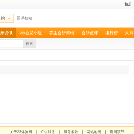
相册
|
京站
手机站
摩资讯
vip会员小组
养生会所商铺
会所点评
排行榜
风月
搜索
关于23体验网
|
广告服务
|
服务条款
|
网站地图
|
返回顶部