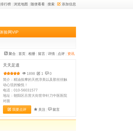
排行榜
|
浏览地图
|
随便看看
|
搜索
|
添加信息
体验网VIP
聚合
|
首页
|
相册
|
留言
|
详情
|
点评
|
资讯
天天足道
1898
1
0
简介：精油按摩的天然淳美以及那丝丝触
动心弦的愉悦！
电话：010-56031577
地址：朝阳区吕营大街世华针刀中医医院
对面
我要点评
关注
|
留言