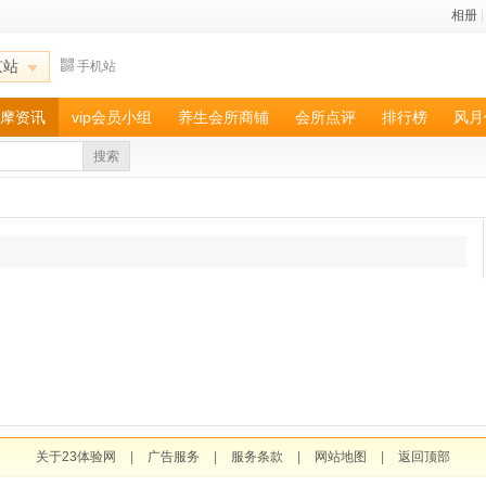
相册
|
京站
手机站
摩资讯
vip会员小组
养生会所商铺
会所点评
排行榜
风月
搜索
关于23体验网
|
广告服务
|
服务条款
|
网站地图
|
返回顶部