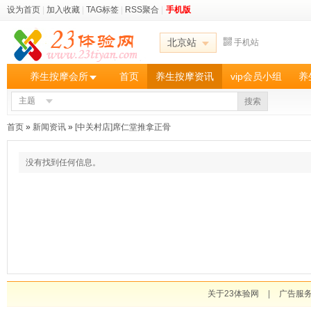
设为首页
|
加入收藏
|
TAG标签
|
RSS聚合
|
手机版
北京站
手机站
养生按摩会所
首页
养生按摩资讯
vip会员小组
养
主题
搜索
首页
»
新闻资讯
»
[中关村店]席仁堂推拿正骨
没有找到任何信息。
关于23体验网
|
广告服