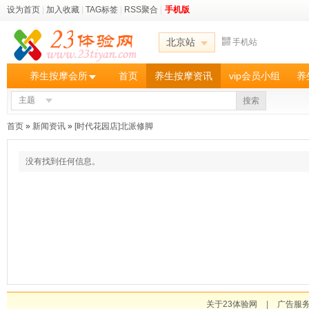
设为首页
|
加入收藏
|
TAG标签
|
RSS聚合
|
手机版
北京站
手机站
养生按摩会所
首页
养生按摩资讯
vip会员小组
养
主题
搜索
首页
»
新闻资讯
»
[时代花园店]北派修脚
没有找到任何信息。
关于23体验网
|
广告服