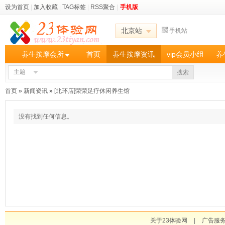
设为首页
|
加入收藏
|
TAG标签
|
RSS聚合
|
手机版
北京站
手机站
养生按摩会所
首页
养生按摩资讯
vip会员小组
养
主题
搜索
首页
»
新闻资讯
»
[北环店]荣荣足疗休闲养生馆
没有找到任何信息。
关于23体验网
|
广告服