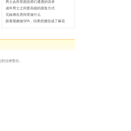
男士会所里面技师们通透的语录
成年男士之间更高级的摸鱼方式
兄妹俩在房间里做什么
跟着视频做SPA，结果把腰扭成了麻花
起的法律责任。