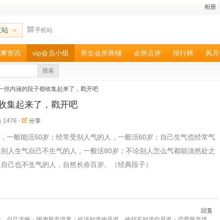
相册
|
京站
手机站
摩资讯
vip会员小组
养生会所商铺
会所点评
排行榜
风月
搜索
一丝内涵的段子都收集起来了，戳开吧
收集起来了，戳开吧
 1476
·
分享
，一般能活50岁；经常受别人气的人，一般活60岁；自己生气也经常气
让别人生气自己不生气的人，一般活80岁；不论别人怎么气都能淡然处之
人自己也不生气的人，自然长命百岁。（经典段子）
回复
忧，自己无悔；喝酒最高境界：你还知道他是谁，他却不知道你是谁；恋爱最高境