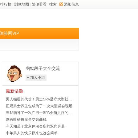
排行榜
|
浏览地图
|
随便看看
|
搜索
|
添加信息
体验网VIP
幽默段子大全交流
+ 加入小组
最新话题
男人嘴硬的代价！男士SPA足疗大型社死名场面
正规男士养生也成为了一次大型误会现场
当我脑补了一次在男士SPA会所足疗的体验差距
别再吐槽按摩是交智商税
今天知道了北京休闲会所的双向奔赴
中年男人的快乐原来也这么简单