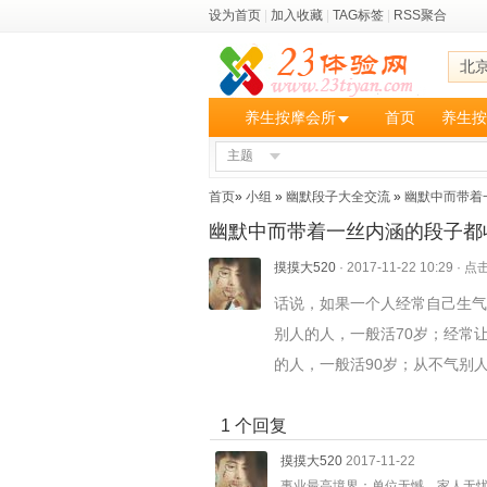
设为首页
|
加入收藏
|
TAG标签
|
RSS聚合
北
养生按摩会所
首页
养生按
主题
首页
»
小组
»
幽默段子大全交流
»
幽默中而带着
幽默中而带着一丝内涵的段子都
摸摸大520
·
2017-11-22 10:29
·
点击
话说，如果一个人经常自己生气
别人的人，一般活70岁；经常
的人，一般活90岁；从不气别
1 个回复
摸摸大520
2017-11-22
事业最高境界：单位无憾，家人无