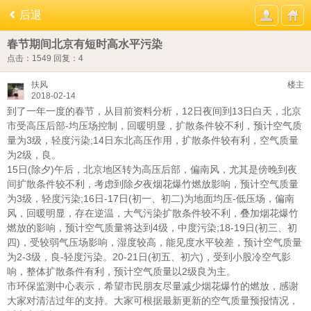
后退
春节期间北京有短时高水平污染
点击：1549
回复：4
扶风
楼主
2018-02-14
到了一年一度的春节，从目前资料分析，12日夜间到13日白天，北京
市受高压后部-均压场控制，回暖明显，扩散条件较不利，预计空气质
量为3级，轻度污染;14日东北高压作用，扩散条件较有利，空气质量
为2级，良。
15日(除夕)午后，北京地区转为高压后部，偏南风，尤其是傍晚到夜
间扩散条件较不利，考虑到除夕夜烟花爆竹燃放影响，预计空气质量
为3级，轻度污染;16日-17日(初一、初二)为地面均压-低压场，偏南
风，回暖明显，存在逆温，大气污染扩散条件较不利，叠加烟花爆竹
燃放的影响，预计空气质量将达到4级，中度污染;18-19日(初三、初
四)，受较弱气压场影响，湿度较高，能见度水平较差，预计空气质量
为2-3级，良-轻度污染。20-21日(初五、初六)，受到小股冷空气影
响，整体扩散条件有利，预计空气质量以2级良为主。
市环保监测中心表示，希望市民朋友尽量减少烟花爆竹的燃放，感谢
大家对清洁过年的支持。大家可根据最新更新的空气质量预报情况，