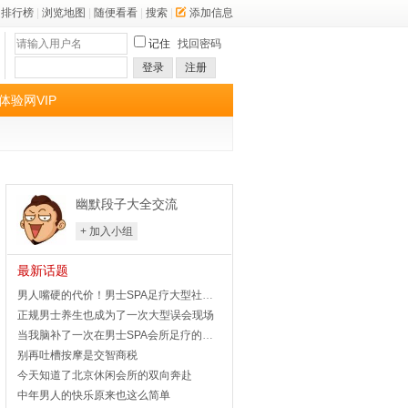
排行榜
|
浏览地图
|
随便看看
|
搜索
|
添加信息
记住
找回密码
登录
注册
体验网VIP
幽默段子大全交流
+ 加入小组
最新话题
男人嘴硬的代价！男士SPA足疗大型社死名场面
正规男士养生也成为了一次大型误会现场
当我脑补了一次在男士SPA会所足疗的体验差距
别再吐槽按摩是交智商税
今天知道了北京休闲会所的双向奔赴
中年男人的快乐原来也这么简单