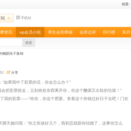
相册
|
京站
手机站
摩资讯
vip会员小组
养生会所商铺
会所点评
排行榜
风月
搜索
的幽默段子集锦
52
·
分享
：“如果我中了彩票的话，你会怎么办？”
我会把彩票抢走，立刻收拾东西离开你，你这个酗酒又出轨的垃圾！”
了我的彩票——“给你，你这个肥婆。拿着这十块钱过好日子去吧！门在
天聊天她问我：“你之前谈好几个，我初恋就跟你结婚了，这事你怎么