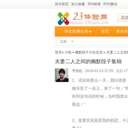
设为首页
|
加入收藏
|
TAG标签
|
RSS聚合
北
养生按摩会所
首页
养生按
主题
首页
»
小组
»
幽默段子大全交流
»
夫妻二人之间
夫妻二人之间的幽默段子集锦
宇信任
·
2018-03-13 22:55
·
点击 17
1、话说有那么一天，我问老婆
她冷笑了一会儿，来了一句：“
听到这句话的时候，当时我拿出
那边！”
2、老婆其实就是我的初恋，今