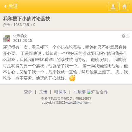
后退
我和楼下小孩讨论荔枝
点击：1083
回复：0
依靠的女
楼主
2018-03-15
还记得有一次，看见楼下一个小孩在吃荔枝，嘴馋但又不好意思直接
开心要。 于是跟他说，我知道一个很好玩的游戏要玩吗? 他问我是什
么游戏，我说我们来比看谁吐的荔枝核飞的远。 他说:好阿。 我就说
可是我得先要一个荔枝，他就给了我一个。 第一局我当然比他远，他
不甘心，又给了我一个，后来我就一直输，然后他赢上瘾了。 恩，我
吃多一点不要紧。他玩的开心就好。
登录
|
注册
|
电脑版
|
回顶部
不良信息监督举报QQ：486226977
copyright ©2026
www.23tiyan.com