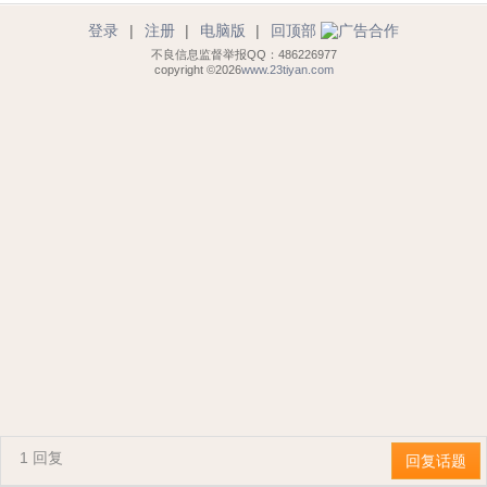
登录
|
注册
|
电脑版
|
回顶部
不良信息监督举报QQ：486226977
copyright ©2026
www.23tiyan.com
1 回复
回复话题