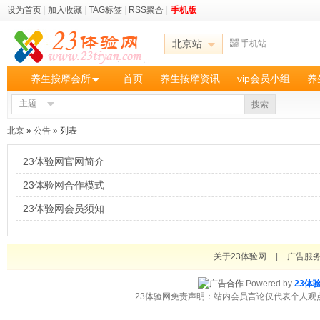
设为首页
|
加入收藏
|
TAG标签
|
RSS聚合
|
手机版
北京站
手机站
养生按摩会所
首页
养生按摩资讯
vip会员小组
养
主题
搜索
北京
»
公告
» 列表
23体验网官网简介
23体验网合作模式
23体验网会员须知
关于23体验网
|
广告服
Powered by
23体
23体验网免责声明：站内会员言论仅代表个人