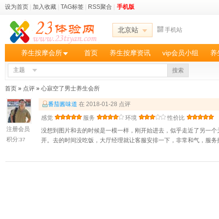
设为首页
|
加入收藏
|
TAG标签
|
RSS聚合
|
手机版
北京站
手机站
养生按摩会所
首页
养生按摩资讯
vip会员小组
养
主题
搜索
首页
»
点评
»
心寂空了男士养生会所
番茄酱味道
在 2018-01-28 点评
感觉
服务
环境
性价比
注册会员
没想到图片和去的时候是一模一样，刚开始进去，似乎走近了另一个
积分:
37
开。去的时间没吃饭，大厅经理就让客服安排一下，非常和气，服务