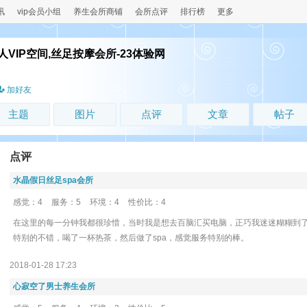
讯
vip会员小组
养生会所商铺
会所点评
排行榜
更多
VIP空间,丝足按摩会所-23体验网
！
加好友
主题
图片
点评
文章
帖子
点评
水晶假日丝足spa会所
感觉：4
服务：5
环境：4
性价比：4
在这里的每一分钟我都很珍惜，当时我是想去百脑汇买电脑，正巧我迷迷糊糊到
特别的不错，喝了一杯热茶，然后做了spa，感觉服务特别的棒。
2018-01-28 17:23
心寂空了男士养生会所