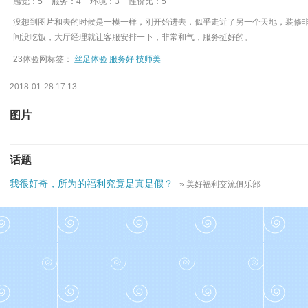
感觉：5
服务：4
环境：3
性价比：5
没想到图片和去的时候是一模一样，刚开始进去，似乎走近了另一个天地，装修
间没吃饭，大厅经理就让客服安排一下，非常和气，服务挺好的。
23体验网标签：
丝足体验
服务好
技师美
2018-01-28 17:13
图片
话题
我很好奇，所为的福利究竟是真是假？
» 美好福利交流俱乐部