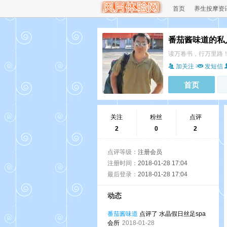
首页
养生按摩资
番茄酱味道的私人
读万卷书，行万里路
加关注
发短信
首页
关注
粉丝
点评
2
0
2
点评等级：
注册会员
注册时间：
2018-01-28 17:04
最后登录：
2018-01-28 17:04
动态
番茄酱味道
点评了 水晶假日丝足spa
会所
2018-01-28