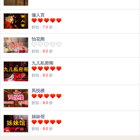
俪人宫
折扣：
7.0
折
怡花阁
折扣：
8.0
折
九儿私密阁
折扣：
8.0
折
凤悦楼
折扣：
8.0
折
姊妹馆
折扣：
8.0
折