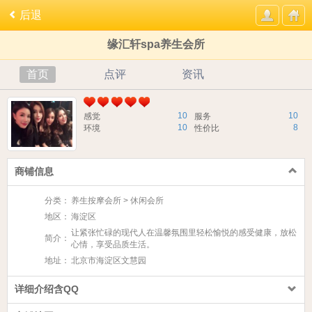
后退
缘汇轩spa养生会所
首页
点评
资讯
10
10
感觉
服务
10
8
环境
性价比
商铺信息
分类：
养生按摩会所 > 休闲会所
地区：
海淀区
让紧张忙碌的现代人在温馨氛围里轻松愉悦的感受健康，放松
简介：
心情，享受品质生活。
地址：
北京市海淀区文慧园
详细介绍含QQ