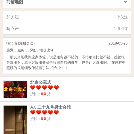
商铺地图
加关注
1 个关注
写点评
1 条点评
很悲伤 (注册会员)
2018-05-25
感觉:
5
服务:
5
环境:
5
性价比:
4
一朋友介绍我到这家体验，说是服务很不错的，不错项目比较不错，感觉很
是舒服啊，感觉客服服务员全程很自然的微笑，也是让人舒服啊。 在过程中
照顾的很是细致伴随着手法 很专业！！！
北京公寓式
折扣：
8.0
折
AX·二十九号男士会馆
折扣：
8.0
折