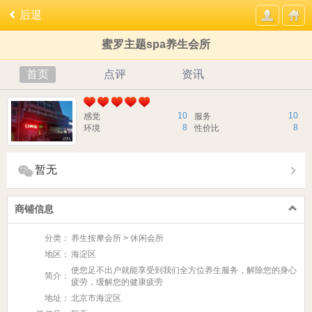
后退
蜜罗主题spa养生会所
首页
点评
资讯
10
10
感觉
服务
8
8
环境
性价比
暂无
商铺信息
分类：
养生按摩会所 > 休闲会所
地区：
海淀区
使您足不出户就能享受到我们全方位养生服务，解除您的身心
简介：
疲劳，缓解您的健康疲劳​
地址：
北京市海淀区