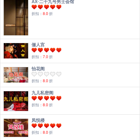
AX·二十九号男士会馆
折扣：
8.0
折
俪人宫
折扣：
7.0
折
怡花阁
折扣：
8.0
折
九儿私密阁
折扣：
8.0
折
凤悦楼
折扣：
8.0
折