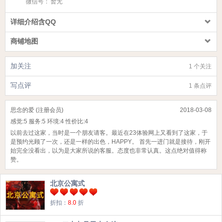
微信号：
暂无
详细介绍含QQ
商铺地图
加关注
1 个关注
写点评
1 条点评
思念的爱 (注册会员)
2018-03-08
感觉:
5
服务:
5
环境:
4
性价比:
4
以前去过这家，当时是一个朋友请客。最近在23体验网上又看到了这家，于
是预约光顾了一次，还是一样的出色，HAPPY。 首先一进门就是接待，刚开
始完全没看出，以为是大家所说的客服。态度也非常认真。这点绝对值得称
赞。
北京公寓式
折扣：
8.0
折