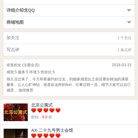
详细介绍含QQ
商铺地图
加关注
1 个关注
写点评
1 条点评
依靠的女 (注册会员)
2018-03-15
感觉:
5
服务:
5
环境:
5
性价比:
5
很久没过来了，今天和客服约好过去，到她家感觉比之前还要好精油的满屋
馨香，让人心旷神怡，很喜欢这样的feel，任事过程一流，细节大家可以自己
感受， 值得推荐
北京公寓式
折扣：
8.0
折
AX·二十九号男士会馆