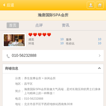
后退
瀚唐国际SPA会所
首页
点评
资讯
10
10
感觉
服务
10
10
环境
性价比
010-56232888
商铺信息
分类：
养生按摩会所 > 休闲会所
地区：
昌平区
瀚唐国际SPA会所装修大气高端，是​对长期压抑的男士们身体
简介：
上与精神上的一种释放！​
电话：
010-56232888
地址：
北京市昌平区平西府地铁站西南角30米