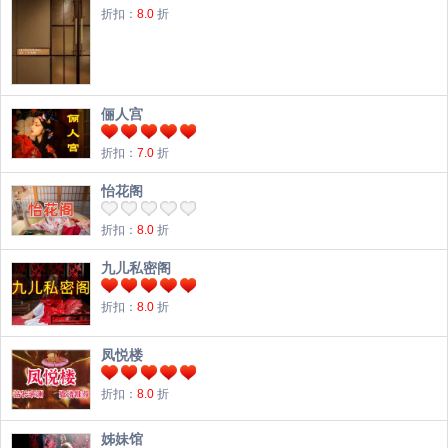
折扣：
8.0
折
俪人宫
折扣：
7.0
折
怡花阁
折扣：
8.0
折
九儿私密阁
折扣：
8.0
折
凤悦楼
折扣：
8.0
折
姊妹馆