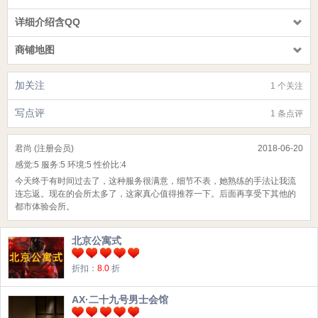
详细介绍含QQ
商铺地图
加关注
1 个关注
写点评
1 条点评
君尚 (注册会员)
2018-06-20
感觉:
5
服务:
5
环境:
5
性价比:
4
今天终于有时间过去了，这种服务很满意，细节不表，她熟练的手法让我流
连忘返。现在的会所太多了，这家真心值得推荐一下。后面再享受下其他的
都市体验会所。
北京公寓式
折扣：
8.0
折
AX·二十九号男士会馆