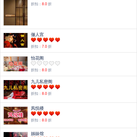
折扣：
8.0
折
俪人宫
折扣：
7.0
折
怡花阁
折扣：
8.0
折
九儿私密阁
折扣：
8.0
折
凤悦楼
折扣：
8.0
折
姊妹馆