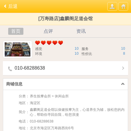
后退
[万寿路店]鑫麟阁足道会馆
首页
点评
资讯
10
10
感觉
服务
10
8
环境
性价比
010-68288638
商铺信息
分类：
养生按摩会所 > 休闲会所
地区：
海淀区
鑫麟阁足道会馆以保健按摩为主，心道养生为辅，放松您的内
简介：
心，帮助你寻回自我，给您浪漫
电话：
010-68288638
地址：
北京市海淀区万寿路西街6号