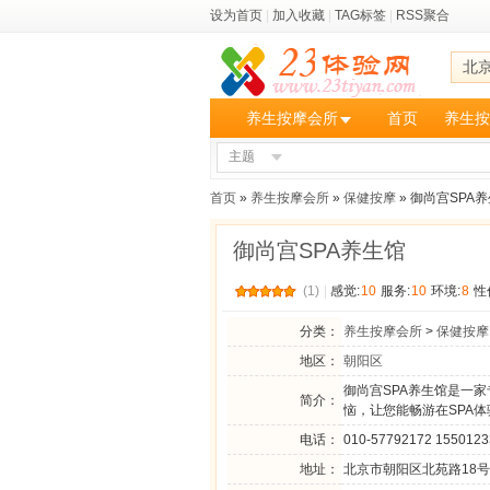
设为首页
|
加入收藏
|
TAG标签
|
RSS聚合
北
养生按摩会所
首页
养生按
主题
首页
»
养生按摩会所
»
保健按摩
» 御尚宫SPA
御尚宫SPA养生馆
(1)
|
感觉:
10
服务:
10
环境:
8
性
分类：
养生按摩会所
>
保健按摩
地区：
朝阳区
御尚宫SPA养生馆是一
简介：
恼，让您能畅游在SPA体
电话：
010-57792172 155012
地址：
北京市朝阳区北苑路18号