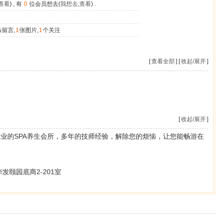
查看
) , 有
0
位会员想去(
我想去
,
查看
) .
条留言,
1
张图片,
1
个关注
[
查看全部
] [
收起/展开
]
[
收起/展开
]
专业的SPA养生会所，多年的技师经验，解除您的烦恼，让您能畅游在
发颐园底商2-201室