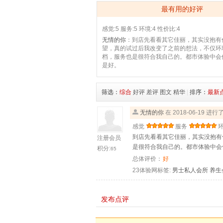
最有用的好评
感觉:5
服务:5
环境:4
性价比:4
无情的你
：到店先看看其它佳丽，其实没抱有
望，真的试过后我改变了之前的想法，不仅环
档，服务也是很符合我自己的。都市体验中会
是好。
筛选：
综合
好评
差评
图文
精华
|
排序：
最新
无情的你
在 2018-06-19 进
感觉
服务
到店先看看其它佳丽，其实没抱有
注册会员
是很符合我自己的。都市体验中会
积分:
65
总体评价：
好
23体验网标签:
男士私人会所
养生
发布点评