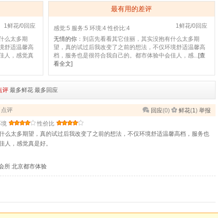
最有用的差评
1鲜花/0回应
1鲜花/0回应
感觉:5
服务:5
环境:4
性价比:4
什么太多期
无情的你
：到店先看看其它佳丽，其实没抱有什么太多期
境舒适温馨高
望，真的试过后我改变了之前的想法，不仅环境舒适温馨高
佳人，感觉真
档，服务也是很符合我自己的。都市体验中会佳人，感...
[查
看全文]
点评
最多鲜花
最多回应
行了点评
回应
(
0
)
鲜花
(
1
)
举报
环境
性价比
什么太多期望，真的试过后我改变了之前的想法，不仅环境舒适温馨高档，服务也
佳人，感觉真是好。
会所
北京都市体验