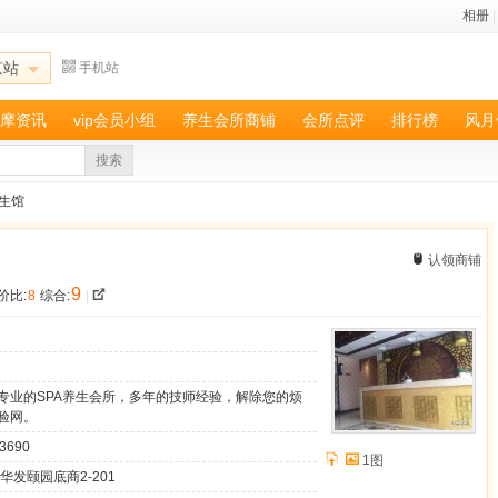
相册
|
京站
手机站
摩资讯
vip会员小组
养生会所商铺
会所点评
排行榜
风月
搜索
养生馆
认领商铺
9
价比:
8
综合:
|
家专业的SPA养生会所，多年的技师经验，解除您的烦
验网。
33690
1图
华发颐园底商2-201