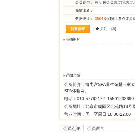
会员参与：
有
0
位会员去过(
我去过
,
商铺印象：
数据统计：
3564
次浏览,
1
条点评,
0
我要点评
|
关注
|
{/if}
商铺图片
详细介绍
会所简介：
御尚宫SPA养生馆是一家
SPA体验网。
电话：010-57792172 15501233690
会所地址：北京市朝阳区北苑路18号华
营业时间：周一至周日 10:00-22:00
会员点评
会员留言