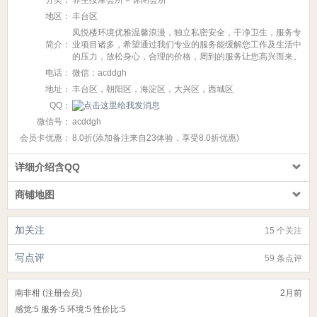
地区：
丰台区
凤悦楼环境优雅温馨浪漫，独立私密安全，干净卫生，服务专
简介：
业项目诸多，希望通过我们专业的服务能缓解您工作及生活中
的压力，放松身心，合理的价格，周到的服务让您高兴而来。
电话：
微信：acddgh
地址：
丰台区，朝阳区，海淀区，大兴区，西城区
QQ：
微信号：
acddgh
会员卡优惠：
8.0折(添加备注来自23体验，享受8.0折优惠)
详细介绍含QQ
商铺地图
加关注
15 个关注
写点评
59 条点评
南非柑 (注册会员)
2月前
感觉:
5
服务:
5
环境:
5
性价比:
5