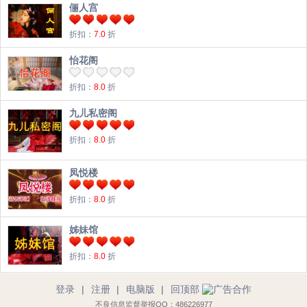
俪人宫
折扣：
7.0
折
怡花阁
折扣：
8.0
折
九儿私密阁
折扣：
8.0
折
凤悦楼
折扣：
8.0
折
姊妹馆
折扣：
8.0
折
登录
|
注册
|
电脑版
|
回顶部
不良信息监督举报QQ：486226977