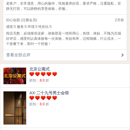
老客户，非常满意，用心的服侍，性格素养好高，要求严格，注重隐私，安
静无打扰，可以静静的享受体验，舒服。
归心似箭 (注册会员)
2月前
感觉:
5
服务:
5
环境:
5
性价比:
5
阅店无数，必须推崇这家，体验那是一绝和用心，热情，体贴，不愧为京城
好评店，感受到认真体验每一次体验，有始有终，过程细腻，行云流水，一
个套餐下来，那叫一个舒服！
查看全部点评
北京公寓式
折扣：
8.0
折
AX·二十九号男士会馆
折扣：
8.0
折