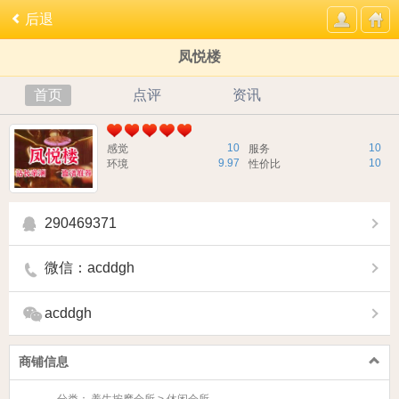
后退
凤悦楼
首页
点评
资讯
10
10
感觉
服务
9.97
10
环境
性价比
290469371
微信：acddgh
acddgh
商铺信息
分类：
养生按摩会所 > 休闲会所