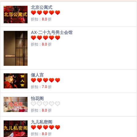
北京公寓式
折扣：
8.0
折
AX·二十九号男士会馆
折扣：
8.0
折
俪人宫
折扣：
7.0
折
怡花阁
折扣：
8.0
折
九儿私密阁
折扣：
8.0
折