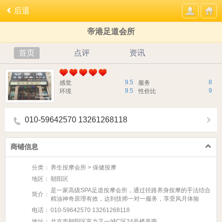
后退
帝港足道会所
首页
点评
资讯
9.5
8
感觉
服务
9.5
9
环境
性价比
010-59642570 13261268118
商铺信息
分类：
养生按摩会所 > 保健按摩
地区：
朝阳区
是一家高级SPA足道按摩会所，通过径路养身按摩的手法结合
简介：
精油神奇原理有效，达到技师一对一服务，享受风月体验
电话：
010-59642570 13261268118
地址：
北京市朝阳区富力又一城C区24号楼底商