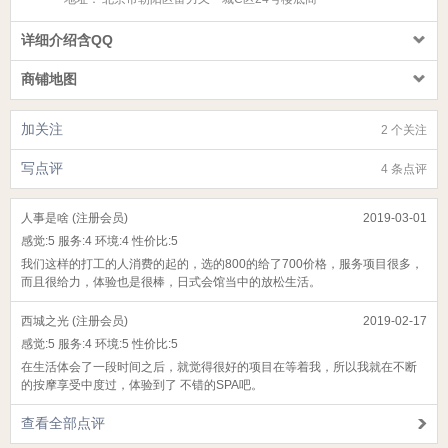
详细介绍含QQ
商铺地图
加关注
2 个关注
写点评
4 条点评
人事是啥 (注册会员)
2019-03-01
感觉:
5
服务:
4
环境:
4
性价比:
5
我们这样的打工的人消费的起的，选的800的给了700价格，服务项目很多，
而且很给力，体验也是很棒，日式会馆当中的放松生活。
西城之光 (注册会员)
2019-02-17
感觉:
5
服务:
4
环境:
5
性价比:
5
在生活体会了一段时间之后，就觉得很好的项目在等着我，所以我就在不断
的按摩享受中度过，体验到了 不错的SPA吧。
查看全部点评