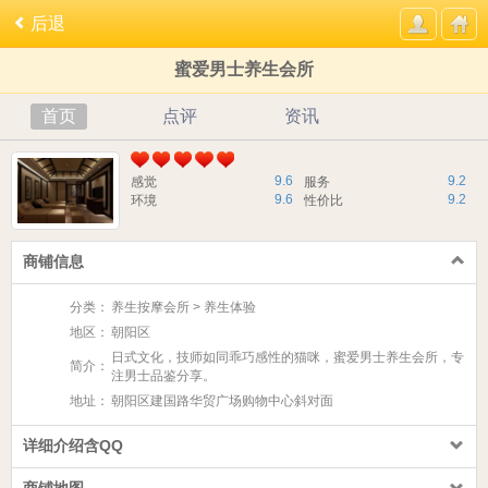
后退
蜜爱男士养生会所
首页
点评
资讯
9.6
9.2
感觉
服务
9.6
9.2
环境
性价比
商铺信息
分类：
养生按摩会所 > 养生体验
地区：
朝阳区
日式文化，技师如同乖巧感性的猫咪，蜜爱男士养生会所，专
简介：
注男士品鉴分享。
地址：
朝阳区建国路华贸广场购物中心斜对面
详细介绍含QQ
商铺地图