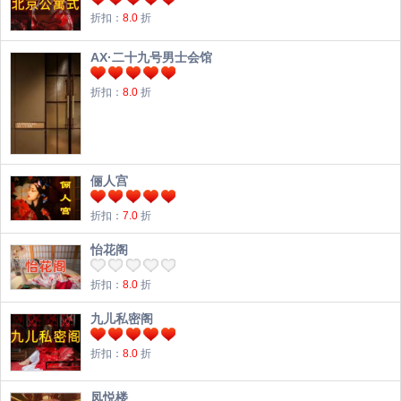
折扣：
8.0
折
AX·二十九号男士会馆
折扣：
8.0
折
俪人宫
折扣：
7.0
折
怡花阁
折扣：
8.0
折
九儿私密阁
折扣：
8.0
折
凤悦楼