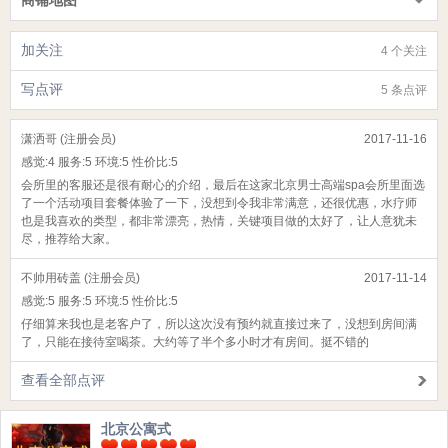
加关注
4 个关注
写点评
5 条点评
潇洒哥 (注册会员)
2017-11-16
感觉:
4
服务:
5
环境:
5
性价比:
5
会所里的客服还是很有耐心的介绍，最后在这家北京男士高端spa会所里面选
了一个活动项目套餐体验了一下，没想到令我非常满意，还很优惠，水疗师
也是我喜欢的类型，都非常漂亮，热情，关键项目做的太好了，让人意犹未
尽，推荐给大家。
不帅用砖盖 (注册会员)
2017-11-14
感觉:
5
服务:
5
环境:
5
性价比:
5
仔细算来我也是老客户了，所以这次没有预约就直接过来了，没想到房间满
了，只能在接待室喝茶。大约等了半个多小时才有房间。挺不错的
查看全部点评
北京公寓式