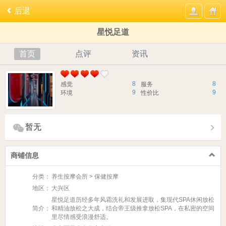
后退
星悦足道
首页
点评
资讯
8
8
感觉
服务
9
9
环境
性价比
暂无
商铺信息
分类：
养生按摩会所 > 保健按摩
地区：
大兴区
星悦足道历经多年风霜洗礼和发展进取，集现代SPA休闲放松
简介：
和精油放松之大成，结合帝王级推拿放松SPA，在私密的空间
里尽情感受浪漫舒适。