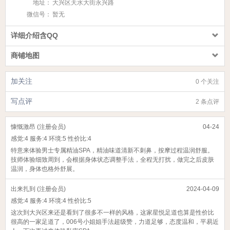
地址：
大兴区天水大街永兴路
微信号：
暂无
详细介绍含QQ
商铺地图
加关注
0 个关注
写点评
2 条点评
慷慨激昂 (注册会员)
04-24
感觉:
4
服务:
4
环境:
5
性价比:
4
特意来体验男士专属精油SPA，精油味道清新不刺鼻，按摩过程温润舒服。
技师体验细致周到，会根据身体状态调整手法，全程无打扰，做完之后皮肤
温润，身体也格外舒展。
出来扎到 (注册会员)
2024-04-09
感觉:
4
服务:
4
环境:
4
性价比:
5
这次到大兴区来还是看到了很多不一样的风格，这家星悦足道也算是性价比
很高的一家足道了，006号小姐姐手法超级赞，力道足够，态度温和，平易近