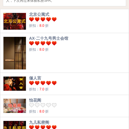
人，下次再过来体验私密SPA。
北京公寓式
折扣：
8.0
折
AX·二十九号男士会馆
折扣：
8.0
折
俪人宫
折扣：
7.0
折
怡花阁
折扣：
8.0
折
九儿私密阁