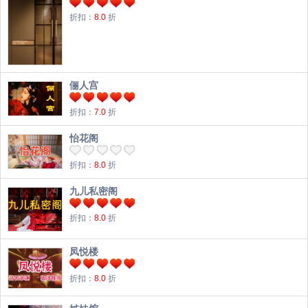
折扣：
8.0
折
俪人宫
折扣：
7.0
折
怡花阁
折扣：
8.0
折
九儿私密阁
折扣：
8.0
折
凤悦楼
折扣：
8.0
折