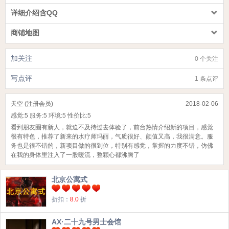
详细介绍含QQ
商铺地图
加关注
0 个关注
写点评
1 条点评
天空 (注册会员)
2018-02-06
感觉:
5
服务:
5
环境:
5
性价比:
5
看到朋友圈有新人，就迫不及待过去体验了，前台热情介绍新的项目，感觉
很有特色，推荐了新来的水疗师玛丽，气质很好、颜值又高，我很满意。服
务也是很不错的，新项目做的很到位，特别有感觉，掌握的力度不错，仿佛
在我的身体里注入了一股暖流，整颗心都沸腾了
北京公寓式
折扣：
8.0
折
AX·二十九号男士会馆