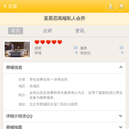
后退
蓝星恋高端私人会所
首页
点评
资讯
10
10
感觉
服务
9
9
环境
性价比
商铺信息
分类：
养生按摩会所 > 休闲会所
地区：
东城区
会所以丝足按摩和养生修养身心为主，采用了最新的进口养生
简介：
设备为顾客服务。
地址：
北京市西城区右安门东街公园旁
详细介绍含QQ
商铺地图