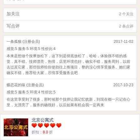
加关注
2 个关注
写点评
2 条点评
一条孤狼 (注册会员)
2017-11-02
感觉:
5
服务:
5
环境:
5
性价比:
4
本来是想做个按摩放松下，这下到是彻底放松了，哈哈，体验很不错的感
觉，真不错。技师漂亮，热情，店里环境也好，确实不错，服务周到，以前
去过其它家，那些技师给你使劲往上推项目，整的没心情享受服务。她们家
确实不错，推荐给大家，尽情享受服务去吧
蝶恋花的味 (注册会员)
2017-10-23
感觉:
5
服务:
5
环境:
4
性价比:
5
在这里享受到了很多，那时候那个技师让我记忆犹新，到现在都一只记在心
里，太漂亮了，服务的确很好，以后如果有机会我一定再来
北京公寓式
折扣：
8.0
折