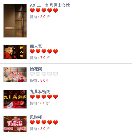
AX·二十九号男士会馆
折扣：
8.0
折
俪人宫
折扣：
7.0
折
怡花阁
折扣：
8.0
折
九儿私密阁
折扣：
8.0
折
凤悦楼
折扣：
8.0
折