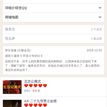
详细介绍含QQ
商铺地图
加关注
1 个关注
写点评
1 条点评
养生保健 (注册会员)
2018-12-02
感觉:
5
服务:
5
环境:
4
性价比:
5
虽然话不多，但手上的轻重把握的真的刚刚好，让我身体真正的放松下来
了，缓解了疲劳，服务也非常好，价钱在京城已经非常良心了。真心推荐的
海淀区休闲会所了。
北京公寓式
折扣：
8.0
折
AX·二十九号男士会馆