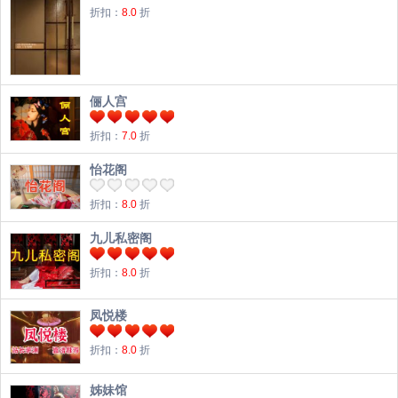
折扣：
8.0
折
俪人宫
折扣：
7.0
折
怡花阁
折扣：
8.0
折
九儿私密阁
折扣：
8.0
折
凤悦楼
折扣：
8.0
折
姊妹馆