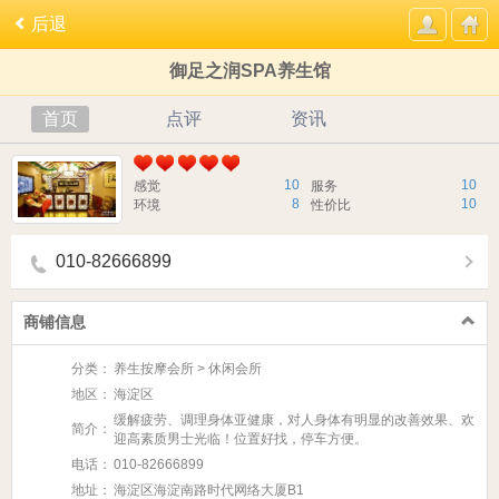
后退
御足之润SPA养生馆
首页
点评
资讯
10
10
感觉
服务
8
10
环境
性价比
010-82666899
商铺信息
分类：
养生按摩会所 > 休闲会所
地区：
海淀区
缓解疲劳、调理身体亚健康，对人身体有明显的改善效果、欢
简介：
迎高素质男士光临！位置好找，停车方便。
电话：
010-82666899
地址：
海淀区海淀南路时代网络大厦B1