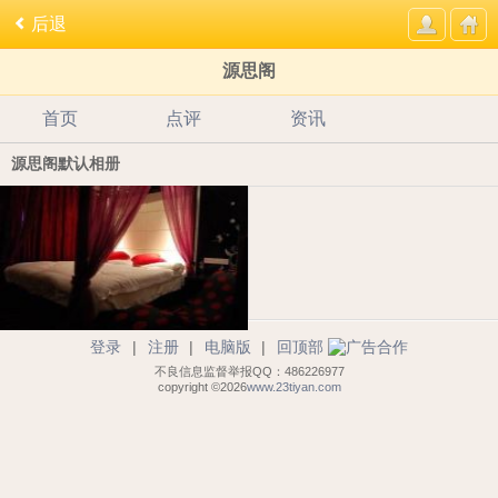
后退
源思阁
首页
点评
资讯
源思阁默认相册
登录
|
注册
|
电脑版
|
回顶部
不良信息监督举报QQ：486226977
copyright ©2026
www.23tiyan.com