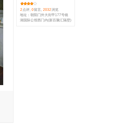
2
点评,
0
留言,
2032
浏览
地址：朝阳门外大街甲177号镜
湖国际公馆西门内(新百脑汇隔壁)