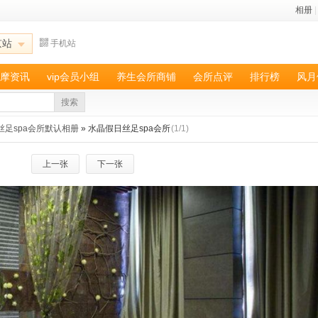
相册
|
京站
手机站
摩资讯
vip会员小组
养生会所商铺
会所点评
排行榜
风月
搜索
丝足spa会所默认相册
» 水晶假日丝足spa会所
(1/1)
上一张
下一张