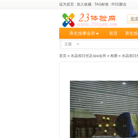
设为首页
|
加入收藏
|
TAG标签
|
RSS聚合
北
养生按摩会所
首页
养生按
主题
首页
»
水晶假日丝足spa会所
»
相册
»
水晶假日