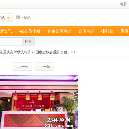
相册
|
京站
手机站
摩资讯
vip会员小组
养生会所商铺
会所点评
排行榜
风月
搜索
店]重庆富侨默认相册
» [国泰宏城店]重庆富侨
(1/1)
上一张
下一张