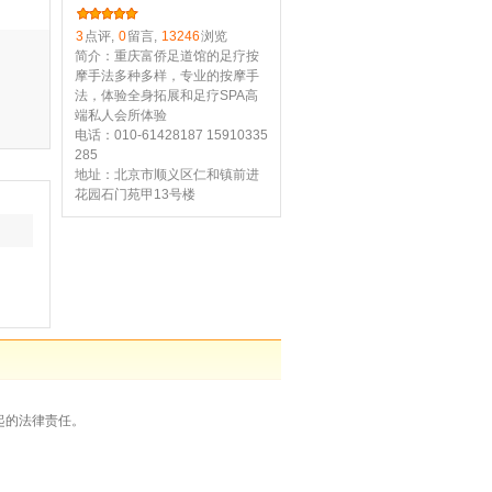
3
点评,
0
留言,
13246
浏览
简介：重庆富侨足道馆的足疗按
摩手法多种多样，专业的按摩手
法，体验全身拓展和足疗SPA高
端私人会所体验
电话：010-61428187 15910335
285
地址：北京市顺义区仁和镇前进
花园石门苑甲13号楼
起的法律责任。