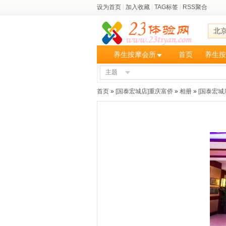
设为首页
|
加入收藏
|
TAG标签
|
RSS聚合
北
养生按摩会所
首页
养生按
主题
首页
»
[国泰宏城店]重庆富侨
»
相册
»
[国泰宏城