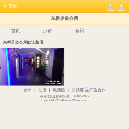
后退
东桥足道会所
首页
点评
资讯
东桥足道会所默认相册
登录
|
注册
|
电脑版
|
回顶部
不良信息监督举报QQ：486226977
copyright ©2026
www.23tiyan.com