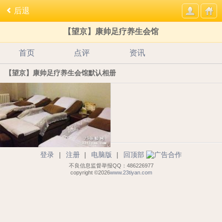
后退
【望京】康帅足疗养生会馆
首页
点评
资讯
【望京】康帅足疗养生会馆默认相册
登录
|
注册
|
电脑版
|
回顶部
不良信息监督举报QQ：486226977
copyright ©2026
www.23tiyan.com