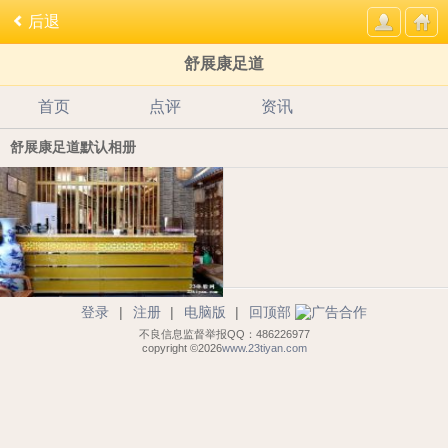
后退
舒展康足道
首页
点评
资讯
舒展康足道默认相册
登录
|
注册
|
电脑版
|
回顶部
不良信息监督举报QQ：486226977
copyright ©2026
www.23tiyan.com