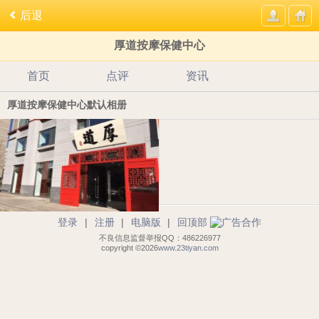
后退
厚道按摩保健中心
首页
点评
资讯
厚道按摩保健中心默认相册
登录
|
注册
|
电脑版
|
回顶部
不良信息监督举报QQ：486226977
copyright ©2026
www.23tiyan.com