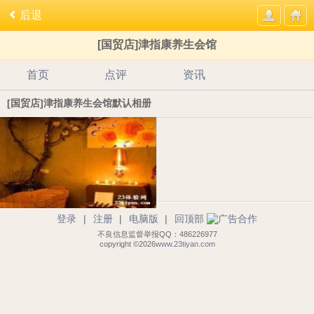
后退
[国贸店]津指康养生会馆
首页
点评
资讯
[国贸店]津指康养生会馆默认相册
登录
|
注册
|
电脑版
|
回顶部
不良信息监督举报QQ：486226977
copyright ©2026
www.23tiyan.com