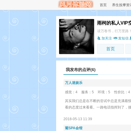
首页
养生按摩资
雨柯的私人VIP
读万卷书，行万里路
加关注
发短信
首页
我发布的点评(6)
万人迷娱乐
感觉：4
服务：5
环境：5
性价比：4
其实我们总是在不断的尝试中总是充满着
看的态度过来看看。一路电话指挥到了，
2018-05-13 11:39
菊SPA会馆