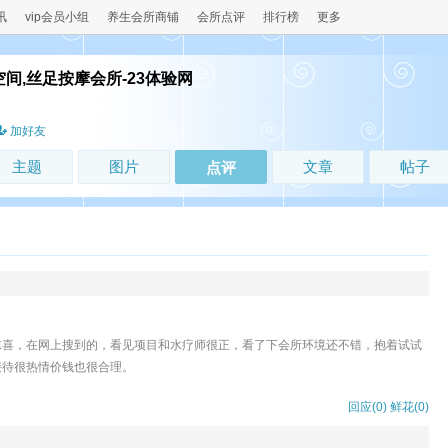
讯
vip会员小组
养生会所商铺
会所点评
排行榜
更多
空间,丝足按摩会所-23体验网
！
加好友
主题
图片
文章
帖子
点评
惊喜，在网上搜到的，看见项目和水疗师很正，看了下会所环境还不错，抱着试试
接待很热情价钱也很合理。
回应(0)
鲜花(
0
)