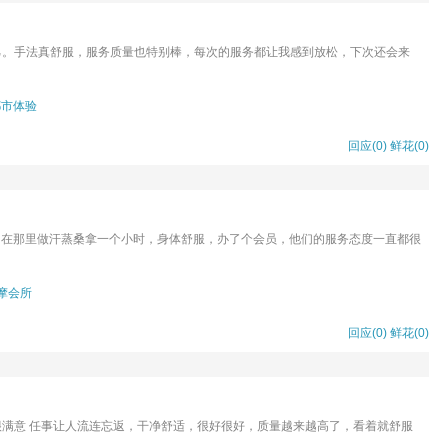
己。手法真舒服，服务质量也特别棒，每次的服务都让我感到放松，下次还会来
都市体验
回应(0)
鲜花(
0
)
，在那里做汗蒸桑拿一个小时，身体舒服，办了个会员，他们的服务态度一直都很
摩会所
回应(0)
鲜花(
0
)
满意 任事让人流连忘返，干净舒适，很好很好，质量越来越高了，看着就舒服