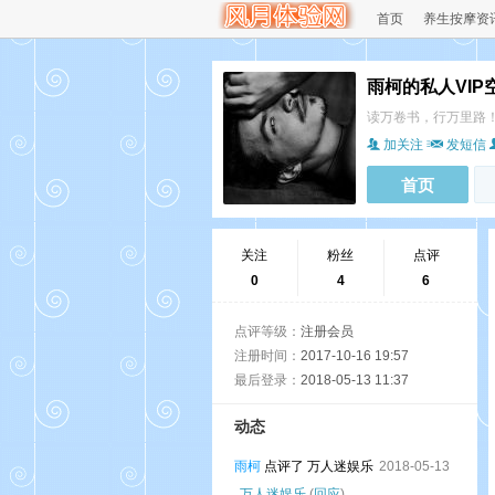
首页
养生按摩资
雨柯的私人VIP
读万卷书，行万里路
加关注
发短信
首页
关注
粉丝
点评
0
4
6
点评等级：
注册会员
注册时间：
2017-10-16 19:57
最后登录：
2018-05-13 11:37
动态
雨柯
点评了 万人迷娱乐
2018-05-13
万人迷娱乐
(
回应
)