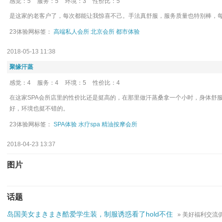
感觉：5
服务：5
环境：3
性价比：5
是这家的老客户了，每次都能让我惊喜不己。手法真舒服，服务质量也特别棒，
23体验网标签：
高端私人会所
北京会所
都市体验
2018-05-13 11:38
聚缘汗蒸
感觉：4
服务：4
环境：5
性价比：4
在这家SPA会所店里的性价比还是挺高的，在那里做汗蒸桑拿一个小时，身体舒
好，环境也挺不错的。
23体验网标签：
SPA体验
水疗spa
精油按摩会所
2018-04-23 13:37
图片
话题
岛国美女まきまき酷爱学生装，制服诱惑看了hold不住
» 美好福利交流