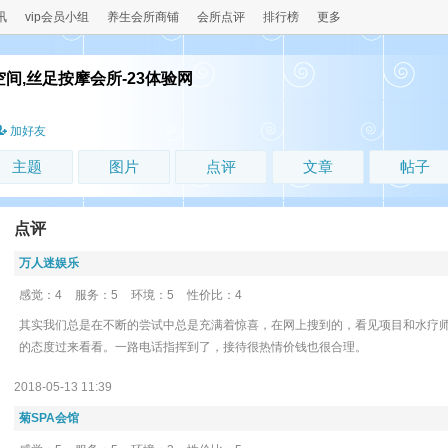
讯
vip会员小组
养生会所商铺
会所点评
排行榜
更多
空间,丝足按摩会所-23体验网
！
加好友
主题
图片
点评
文章
帖子
点评
万人迷娱乐
感觉：4
服务：5
环境：5
性价比：4
其实我们总是在不断的尝试中总是充满着惊喜，在网上搜到的，看见项目和水疗
的态度过来看看。一路电话指挥到了，接待很热情价钱也很合理。
2018-05-13 11:39
菊SPA会馆