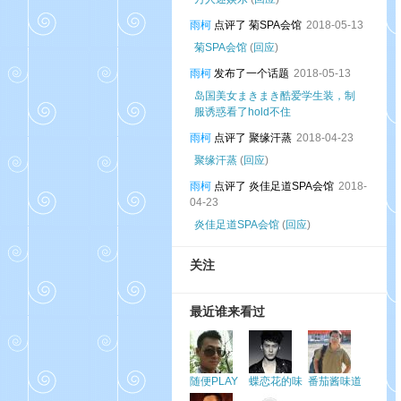
雨柯
点评了 菊SPA会馆
2018-05-13
菊SPA会馆
(
回应
)
雨柯
发布了一个话题
2018-05-13
岛国美女まきまき酷爱学生装，制
服诱惑看了hold不住
雨柯
点评了 聚缘汗蒸
2018-04-23
聚缘汗蒸
(
回应
)
雨柯
点评了 炎佳足道SPA会馆
2018-
04-23
炎佳足道SPA会馆
(
回应
)
关注
最近谁来看过
随便PLAY
蝶恋花的味
番茄酱味道