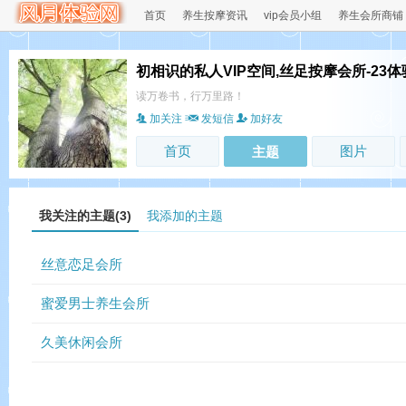
首页
养生按摩资讯
vip会员小组
养生会所商铺
初相识的私人VIP空间,丝足按摩会所-23体
读万卷书，行万里路！
加关注
发短信
加好友
首页
图片
主题
我关注的主题(3)
我添加的主题
丝意恋足会所
蜜爱男士养生会所
久美休闲会所