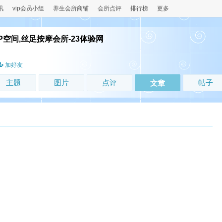
讯
vip会员小组
养生会所商铺
会所点评
排行榜
更多
P空间,丝足按摩会所-23体验网
！
加好友
主题
图片
点评
帖子
文章