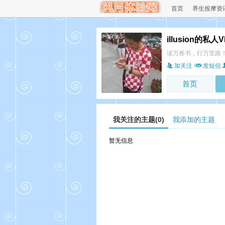
首页
养生按摩资
illusion的私
读万卷书，行万里路
加关注
发短信
首页
我关注的主题(0)
我添加的主题
暂无信息