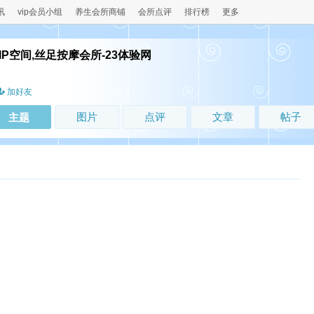
讯
vip会员小组
养生会所商铺
会所点评
排行榜
更多
人VIP空间,丝足按摩会所-23体验网
！
加好友
图片
点评
文章
帖子
主题