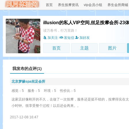
首页
养生按摩资讯
vip会员小组
养生会所商铺
illusion的私人VIP空间,丝足按摩会所-23
读万卷书，行万里路！
加关注
发短信
加好友
首页
主题
图片
我发布的点评(1)
北京梦缘spa丝足会所
感觉：5
服务：5
环境：5
性价比：5
这家店好像刚开的不久，去做了一次按摩，服务还是挺不错的，按摩得实在太
小时钟。很享受整个过程！以后还会再来。。
2017-12-08 16:47