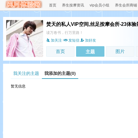
首页
养生按摩资讯
vip会员小组
养生会所商铺
焚天的私人VIP空间,丝足按摩会所-23体验
读万卷书，行万里路！
加关注
发短信
加好友
首页
图片
主题
我关注的主题
我添加的主题(0)
暂无信息