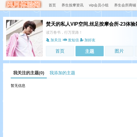
首页
养生按摩资讯
vip会员小组
养生会所商铺
焚天的私人VIP空间,丝足按摩会所-23体验
读万卷书，行万里路！
加关注
发短信
加好友
首页
图片
主题
我关注的主题(0)
我添加的主题
暂无信息