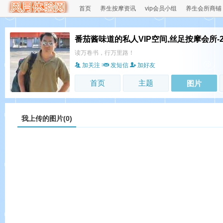
首页
养生按摩资讯
vip会员小组
养生会所商铺
番茄酱味道的私人VIP空间,丝足按摩会所-
读万卷书，行万里路！
加关注
发短信
加好友
首页
主题
图片
我上传的图片(0)