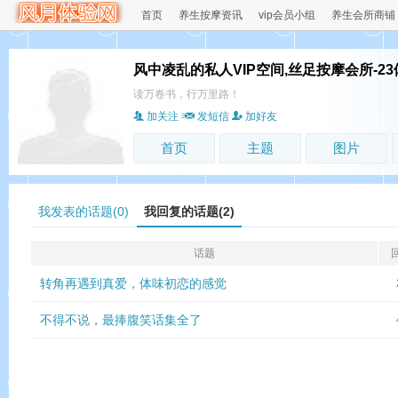
首页
养生按摩资讯
vip会员小组
养生会所商铺
风中凌乱的私人VIP空间,丝足按摩会所-2
读万卷书，行万里路！
加关注
发短信
加好友
首页
主题
图片
我发表的话题(0)
我回复的话题(2)
话题
转角再遇到真爱，体味初恋的感觉
不得不说，最捧腹笑话集全了