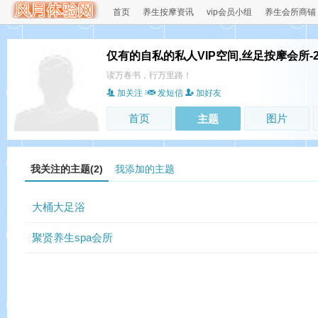
首页
养生按摩资讯
vip会员小组
养生会所商铺
仅有的自私的私人VIP空间,丝足按摩会所-
读万卷书，行万里路！
加关注
发短信
加好友
首页
图片
主题
我关注的主题(2)
我添加的主题
大桶大足浴
聚贤养生spa会所