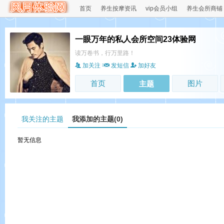
首页
养生按摩资讯
vip会员小组
养生会所商铺
一眼万年的私人会所空间23体验网
读万卷书，行万里路！
加关注
发短信
加好友
首页
图片
主题
我关注的主题
我添加的主题(0)
暂无信息