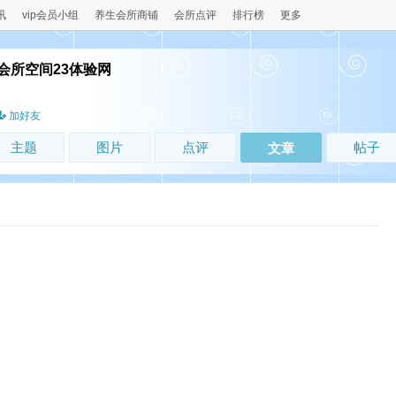
讯
vip会员小组
养生会所商铺
会所点评
排行榜
更多
会所空间23体验网
！
加好友
主题
图片
点评
帖子
文章