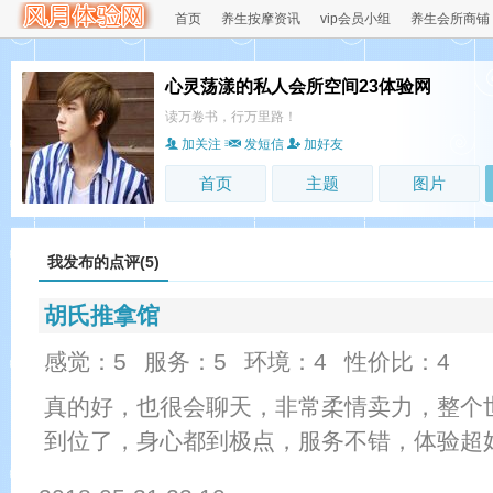
首页
养生按摩资讯
vip会员小组
养生会所商铺
心灵荡漾的私人会所空间23体验网
读万卷书，行万里路！
加关注
发短信
加好友
首页
主题
图片
我发布的点评(5)
胡氏推拿馆
感觉：5
服务：5
环境：4
性价比：4
真的好，也很会聊天，非常柔情卖力，整个
到位了，身心都到极点，服务不错，体验超