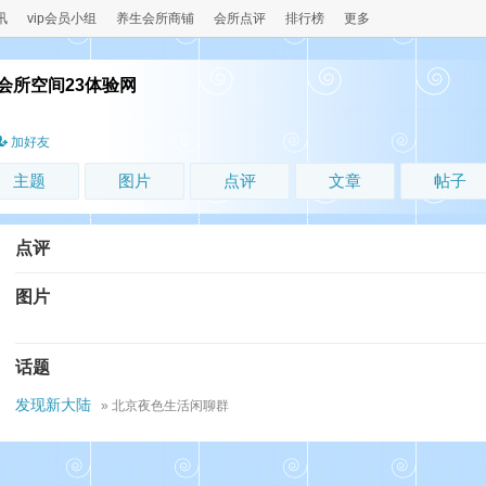
讯
vip会员小组
养生会所商铺
会所点评
排行榜
更多
会所空间23体验网
！
加好友
主题
图片
点评
文章
帖子
点评
图片
话题
发现新大陆
» 北京夜色生活闲聊群